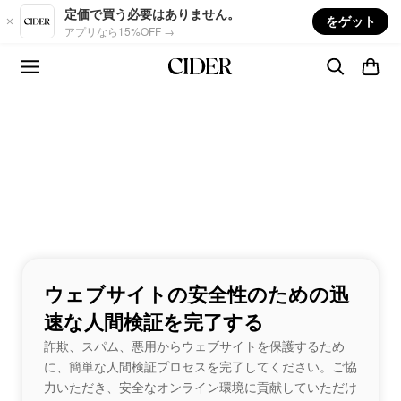
Skip to main content
定価で買う必要はありません。
をゲット
アプリなら15%OFF →
ウェブサイトの安全性のための迅
速な人間検証を完了する
詐欺、スパム、悪用からウェブサイトを保護するため
に、簡単な人間検証プロセスを完了してください。ご協
力いただき、安全なオンライン環境に貢献していただけ