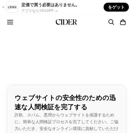
Skip to main content
定価で買う必要はありません。
をゲット
アプリなら15%OFF →
ウェブサイトの安全性のための迅
速な人間検証を完了する
詐欺、スパム、悪用からウェブサイトを保護するため
に、簡単な人間検証プロセスを完了してください。ご協
力いただき、安全なオンライン環境に貢献していただけ