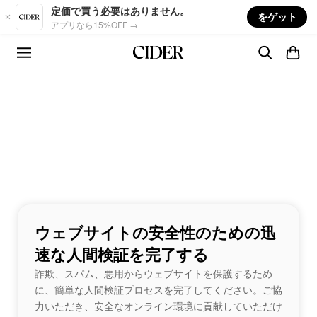
Skip to main content
定価で買う必要はありません。
をゲット
アプリなら15%OFF →
ウェブサイトの安全性のための迅
速な人間検証を完了する
詐欺、スパム、悪用からウェブサイトを保護するため
に、簡単な人間検証プロセスを完了してください。ご協
力いただき、安全なオンライン環境に貢献していただけ