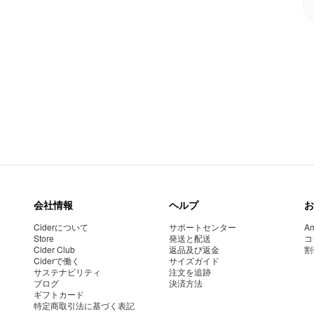
会社情報
ヘルプ
お
Ciderについて
サポートセンター
Am
Store
発送と配送
コ
Cider Club
返品及び返金
割
Ciderで働く
サイズガイド
サステナビリティ
注文を追跡
ブログ
決済方法
ギフトカード
特定商取引法に基づく表記