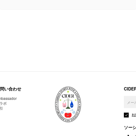
問い合わせ
CID
bassador
ラボ
引
利
ソー