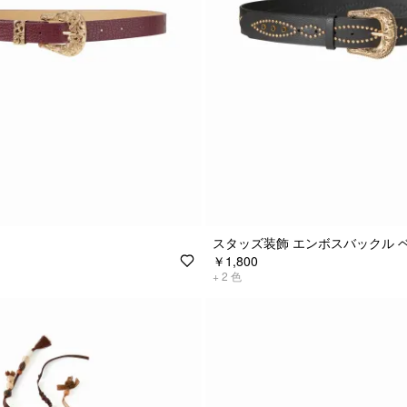
スタッズ装飾 エンボスバックル 
￥1,800
+
2
色