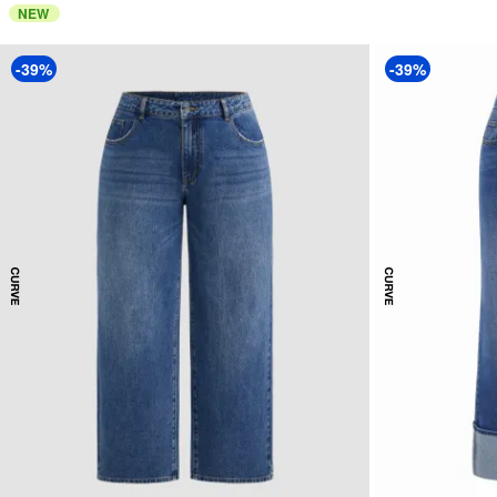
NEW
-39%
-39%