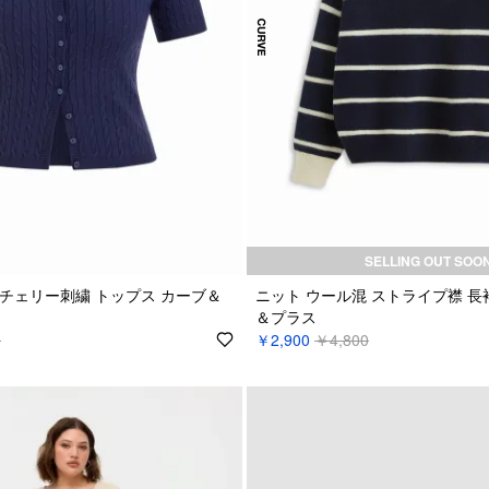
SELLING OUT SOO
チェリー刺繍 トップス カーブ＆
ニット ウール混 ストライプ襟 長
＆プラス
0
￥2,900
￥4,800