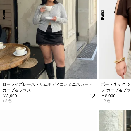
ローライズレーストリムボディコンミニスカート
ボートネック ツ
カーブ＆プラス
プ カーブ＆プ
￥3,900
￥2,000
+
2
色
+
2
色