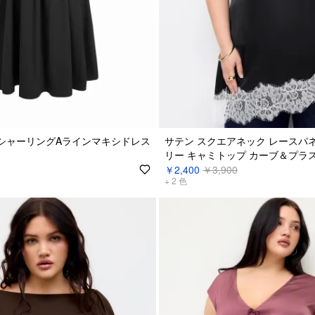
シャーリングAラインマキシドレス
サテン スクエアネック レースパ
リー キャミトップ カーブ＆プラ
￥2,400
￥3,900
+
2
色