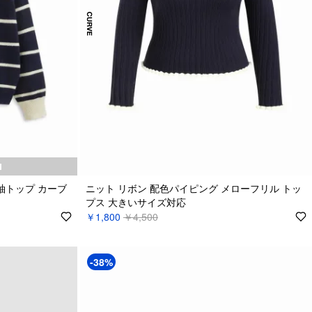
N
袖トップ カーブ
ニット リボン 配色パイピング メローフリル トッ
プス 大きいサイズ対応
￥1,800
￥4,500
-38%