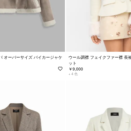
パ オーバーサイズ バイカージャケ
ウール調襟 フェイクファー襟 長袖
ット
￥9,000
+
4
色