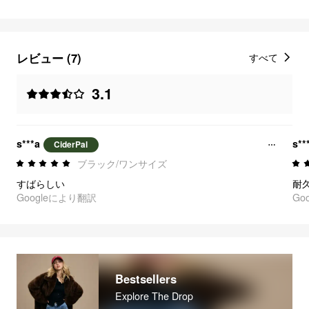
レビュー (7)
すべて
3.1
s***a
s**
CiderPal
ブラック/ワンサイズ
すばらしい
耐
Googleにより翻訳
Go
Bestsellers
Explore The Drop