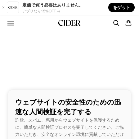
Skip to main content
定価で買う必要はありません。
をゲット
アプリなら15%OFF →
ウェブサイトの安全性のための迅
速な人間検証を完了する
詐欺、スパム、悪用からウェブサイトを保護するため
に、簡単な人間検証プロセスを完了してください。ご協
力いただき、安全なオンライン環境に貢献していただけ