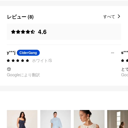
レビュー (8)
すべて
4.6
y***j
s**
CiderGang
ホワイト/S
😚
Googleにより翻訳
Go
FEELING ELEGANT
2979
アイテム