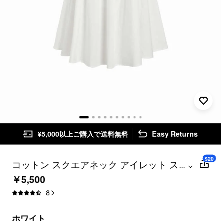
¥5,000以上ご購入で送料無料
Easy Returns
$20
コットン スクエアネック アイレット スモ
...
ック ミニナイトドレス
￥5,500
8
ホワイト