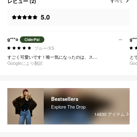
レビュー (2)
すべて
5.0
g***o
g**
CiderPal
ブルー/XS
すごく可愛いです！唯一気になったのは、ストラップが少し長かったことくらいです（これは私にはよくあることです）。でも、安全ピンで簡単に直せました。品質がとても良く、セットで着ると本当にゴージャスです。
Googleにより翻訳
Go
Bestsellers
Explore The Drop
14830
アイテム