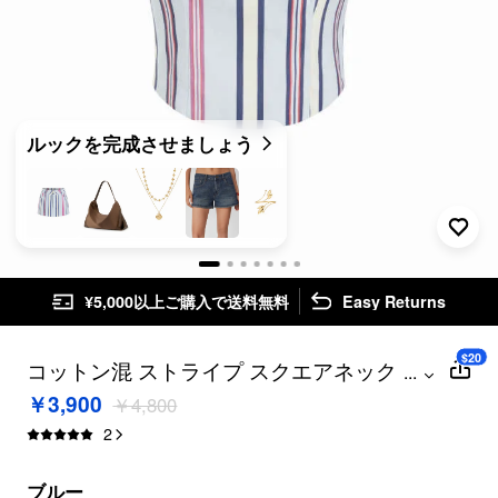
ルックを完成させましょう
¥5,000以上ご購入で送料無料
Easy Returns
$20
コットン混 ストライプ スクエアネック タ
...
ンクトップ
￥3,900
￥4,800
2
ブルー