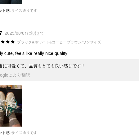
ット感
:
サイズ通りです
7
2025/08/01に🇺🇸で
ブラック&ホワイト&コーヒーブラウン/ワンサイズ
y cute, feels like really nice quality!
当に可愛くて、品質もとても良い感じです！
oogleにより翻訳
ット感
:
サイズ通りです