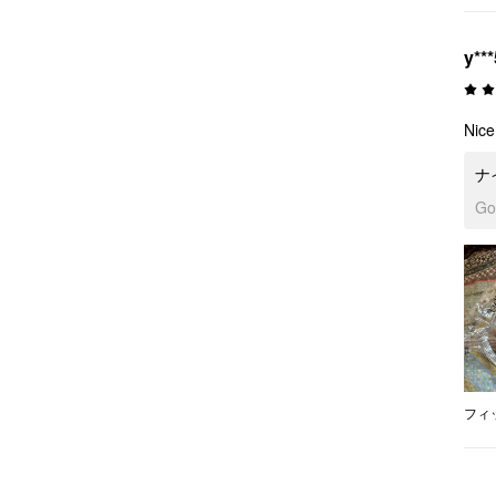
y***
Nice
ナ
G
フィ