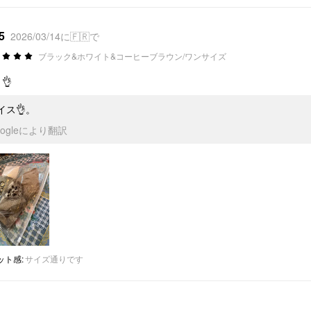
5
2026/03/14に🇫🇷で
ブラック&ホワイト&コーヒーブラウン/ワンサイズ
 👌
イス👌。
oogleにより翻訳
ット感
:
サイズ通りです