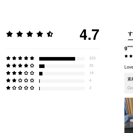
4.7
す
g***
223
35
Love
19
素
4
G
2