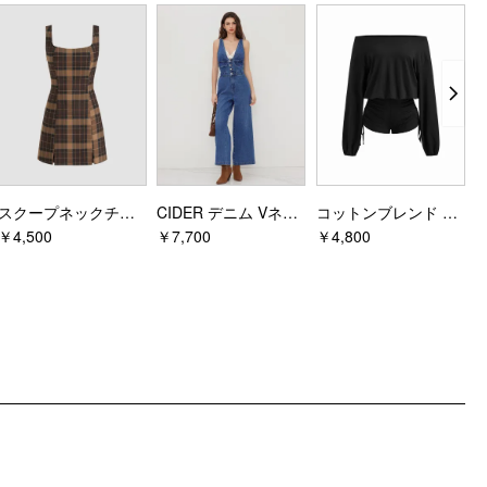
デザイン情報
シーン: デイリーカジュアル, 喫茶店, デート, 学校
ソックス＆タイツタイプ: クルーソックス
ソックス＆タイツのディテール: ストライプ
スクープネックチェックジッパーミニドレス
CIDER デニム Vネック ボタン ポケット ワイドレッグ ジャンプスーツ
コットンブレンド アシンメトリーネック ドローストリング ロンパース
￥4,500
￥7,700
￥4,800
￥