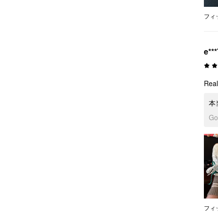
フィ
e***
Reall
本
G
フィ