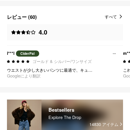
レビュー (60)
すべて
4.0
l***l
m**
CiderPal
ゴールド & シルバー/ワンサイズ
ウエストが少し大きいパンツに最適で、キュートなアクセントにもなります！ 😊
Googleにより翻訳
Go
Bestsellers
Explore The Drop
14830
アイテム