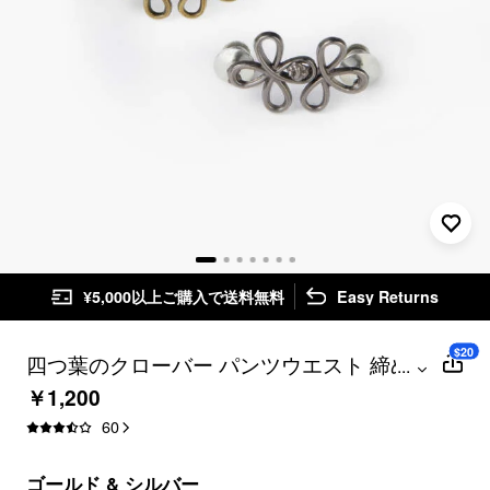
¥5,000以上ご購入で送料無料
Easy Returns
$20
四つ葉のクローバー パンツウエスト 締め
...
付け金具 4個セット
￥1,200
60
ゴールド & シルバー