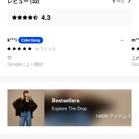
レビュー (32)
すべて
4.3
k***i
m**
CiderGang
ホワイト/L
🤍
こ
Googleにより翻訳
Go
Bestsellers
Explore The Drop
14830
アイテム