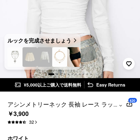
ルックを完成させましょう
¥5,000以上ご購入で送料無料
Easy Returns
$20
アシンメトリーネック 長袖 レース ラッフ
...
ル トップス
￥3,900
32
ホワイト