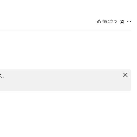
役に立つ
(
2
)
ん。