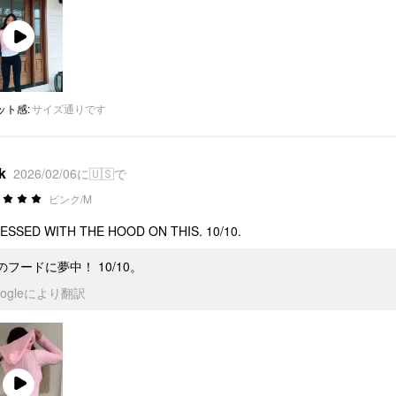
Play
Video
ット感
:
サイズ通りです
k
2026/02/06に🇺🇸で
ピンク/M
ESSED WITH THE HOOD ON THIS. 10/10.
のフードに夢中！ 10/10。
oogleにより翻訳