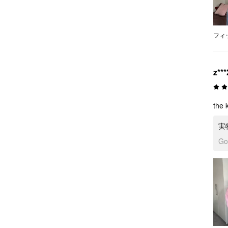
フィ
z***
the 
実
G