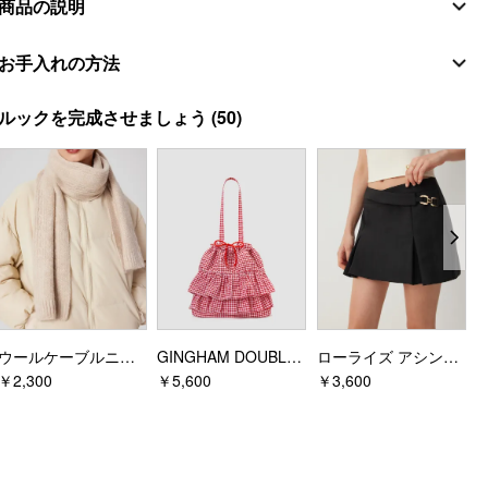
商品の説明
素材
お手入れの方法
貝殻
洗濯指示
ルックを完成させましょう
(50)
組成
:
62% ポリエステル 28% ポリアミド 10% ウール
手洗い
スタイルの詳細
漂白剤不可
フィットタイプ: レギュラー
丈: クロップ
平干し
ネックライン: フード付き
アイロン温度：低温
デザイン情報
ドライクリーニング不可
シーン: デイリーカジュアル
追加指示
パターンタイプ: ソリッド
ウールケーブルニットマフラー
GINGHAM DOUBLE LAYERED RUFFLE DRAWSTRING TOTE BAG
ローライズ アシンメトリー メタルディテール プリーツ Aライン ミニスカート
同系色と一緒に洗濯してください
￥2,300
￥5,600
￥3,600
￥