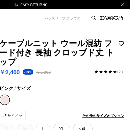
EASY RETURNS
ケーブルニット ウール混紡 フ
ード付き 長袖 クロップド丈 ト
ップ
￥2,400
￥5,800
12
-59%
ピンク
/
サイズ
その他のサイズオプション
JP サイズ
S
M
L
XL
2XL