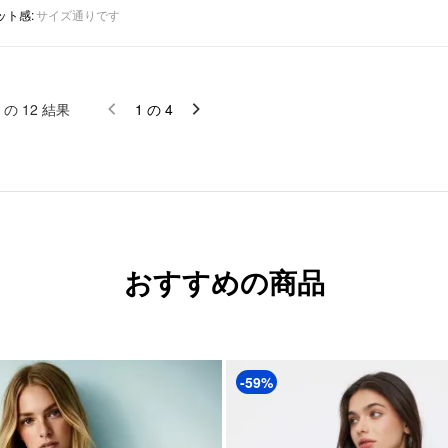
ット感
:
サイズ通りです
の
12
結果
1
の
4
おすすめの商品
-59%