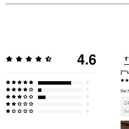
4.6
す
j***
9
1
the 
2
こ
0
G
0