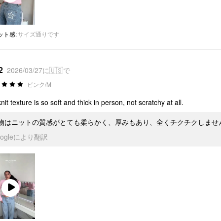
Play
Video
ット感
:
サイズ通りです
2
2026/03/27に🇺🇸で
ピンク/M
knit texture is so soft and thick in person, not scratchy at all.
物はニットの質感がとても柔らかく、厚みもあり、全くチクチクしませ
oogleにより翻訳
Play
Video