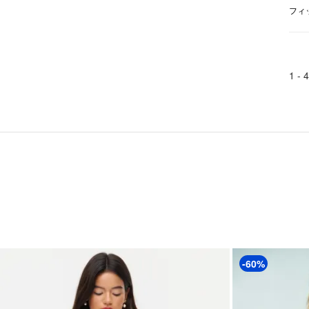
フィ
1 -
4
-60%