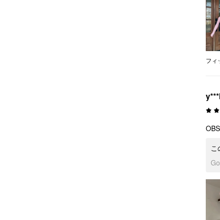
フィ
y***
OBS
こ
G