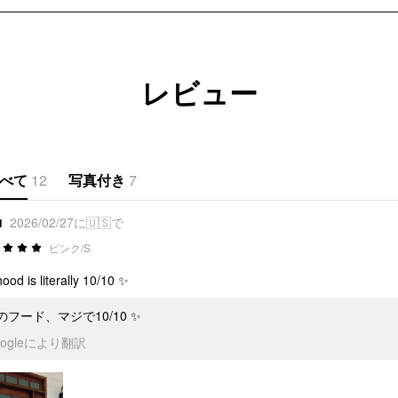
レビュー
べて
12
写真付き
7
u
2026/02/27に🇺🇸で
ピンク/S
hood is literally 10/10 ✨
のフード、マジで10/10 ✨
oogleにより翻訳