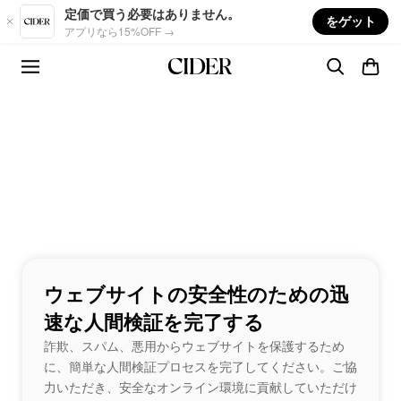
Skip to main content
定価で買う必要はありません。
をゲット
アプリなら15%OFF →
ウェブサイトの安全性のための迅
速な人間検証を完了する
詐欺、スパム、悪用からウェブサイトを保護するため
に、簡単な人間検証プロセスを完了してください。ご協
力いただき、安全なオンライン環境に貢献していただけ