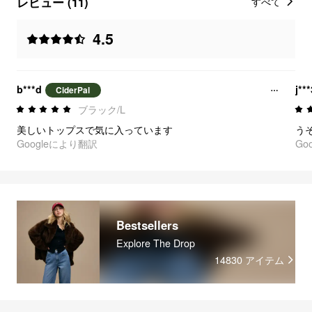
レビュー (11)
すべて
4.5
b***d
j**
CiderPal
ブラック/L
美しいトップスで気に入っています
う
Googleにより翻訳
Go
Bestsellers
Explore The Drop
14830
アイテム