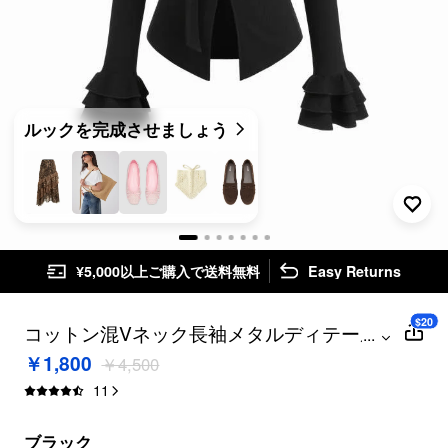
ルックを完成させましょう
¥5,000以上ご購入で送料無料
Easy Returns
$20
コットン混Vネック長袖メタルディテール
...
スリット入りトップス（スカーフ付き）
￥1,800
￥4,500
11
ブラック