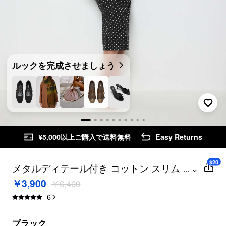
ルックを完成させましょう
¥5,000以上ご購入で送料無料
Easy Returns
$20
メタルディテール付き コットン スリム ホ
...
ルターネック 水玉 ミディドレス
￥3,900
￥6,400
6
ブラック