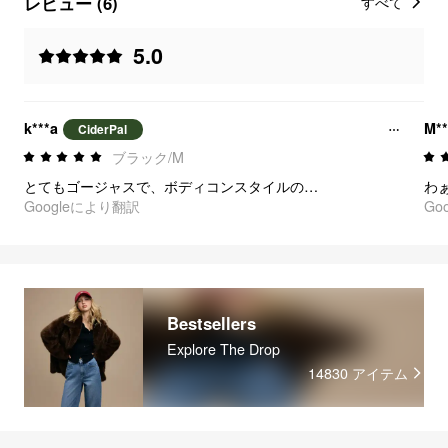
レビュー (6)
すべて
5.0
k***a
M*
CiderPal
ブラック/M
とてもゴージャスで、ボディコンスタイルのドレスはスタイルを良く見せてくれます。
Googleにより翻訳
Go
Bestsellers
Explore The Drop
14830
アイテム