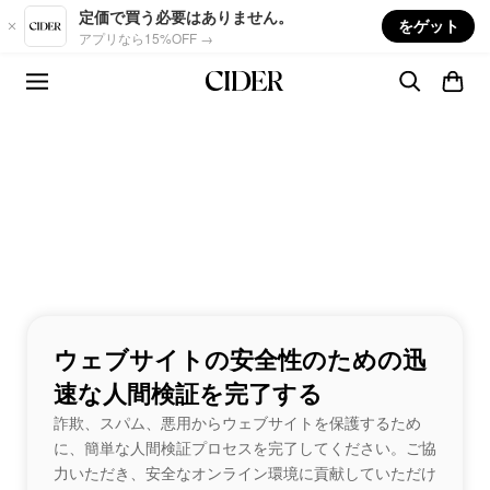
Skip to main content
定価で買う必要はありません。
をゲット
アプリなら15%OFF →
ウェブサイトの安全性のための迅
速な人間検証を完了する
詐欺、スパム、悪用からウェブサイトを保護するため
に、簡単な人間検証プロセスを完了してください。ご協
力いただき、安全なオンライン環境に貢献していただけ