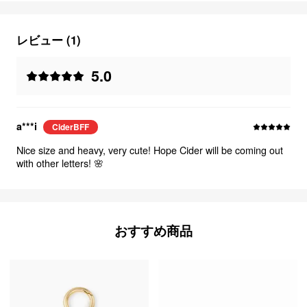
レビュー (1)
5.0
a***i
CiderBFF
Nice size and heavy, very cute! Hope Cider will be coming out
with other letters! 🌸
おすすめ商品