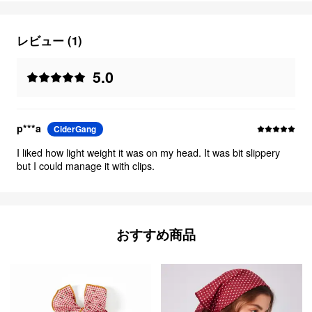
レビュー (1)
5.0
p***a
CiderGang
I liked how light weight it was on my head. It was bit slippery
but I could manage it with clips.
おすすめ商品