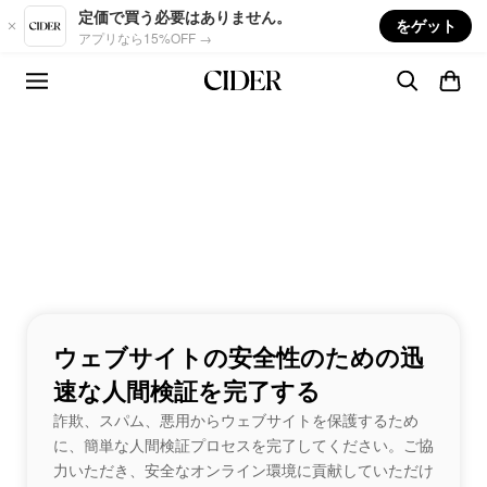
Skip to main content
定価で買う必要はありません。
をゲット
アプリなら15%OFF →
ウェブサイトの安全性のための迅
速な人間検証を完了する
詐欺、スパム、悪用からウェブサイトを保護するため
に、簡単な人間検証プロセスを完了してください。ご協
力いただき、安全なオンライン環境に貢献していただけ