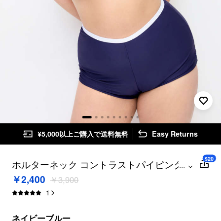
¥5,000以上ご購入で送料無料
Easy Returns
$20
ホルターネック コントラストパイピング
...
スターフィッシュ＆シェルチャーム ビキニ
￥2,400
￥3,900
セット カーブ＆プラス
1
ネイビーブルー