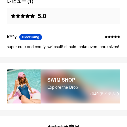
レビュー (1)
5.0
b***y
CiderGang
super cute and comfy swimsuit! should make even more sizes!
SWIM SHOP
Explore the Drop
1040
アイテム