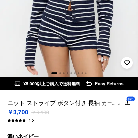
¥5,000以上ご購入で送料無料
Easy Returns
$20
ニット ストライプ ボタン付き 長袖 カーデ
...
ィガン
￥3,700
￥6,100
1
濃いネイビー