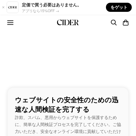
Skip to main content
定価で買う必要はありません。
をゲット
アプリなら15%OFF →
ウェブサイトの安全性のための迅
速な人間検証を完了する
詐欺、スパム、悪用からウェブサイトを保護するため
に、簡単な人間検証プロセスを完了してください。ご協
力いただき、安全なオンライン環境に貢献していただけ