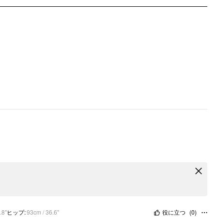
.8"
ヒップ
:
93cm / 36.6"
役に立つ
(
0
)