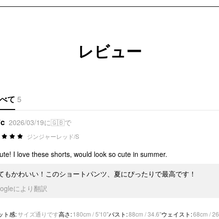
レビュー
べて
5
*c
2026/03/19に🇬🇧で
ジンジャーレッド/S
ute! I love these shorts, would look so cute in summer.
てもかわいい！このショートパンツ、夏にぴったりで最高です！
oogleにより翻訳
ット感
:
サイズ通りです
高さ
:
180cm / 5'10"
バスト
:
88cm / 34.6"
ウェイスト
:
68cm / 26