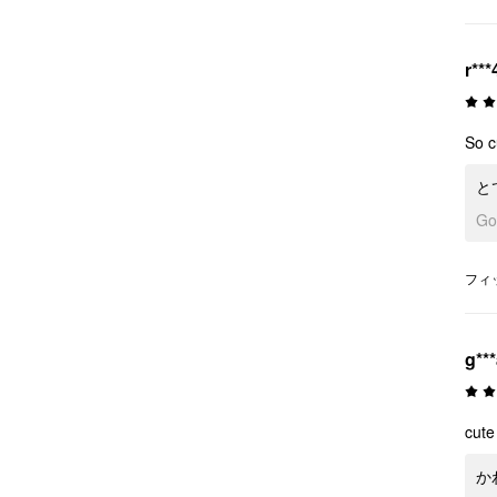
r***
So c
と
G
フィ
g**
cute
か