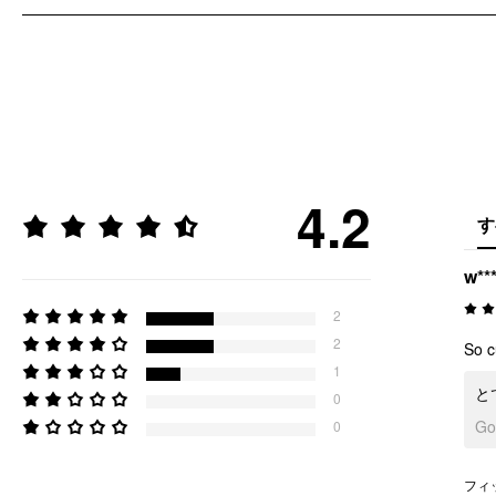
4.2
す
w**
2
2
So c
1
と
0
G
0
フィ