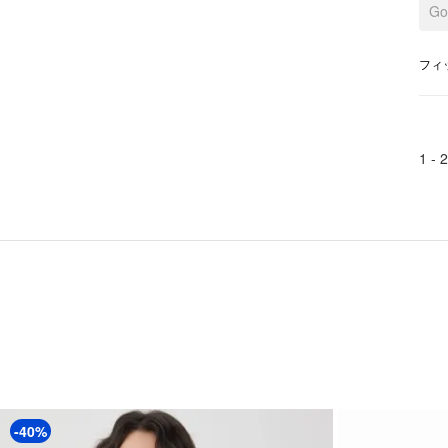
G
フィ
1 -
2
-40%