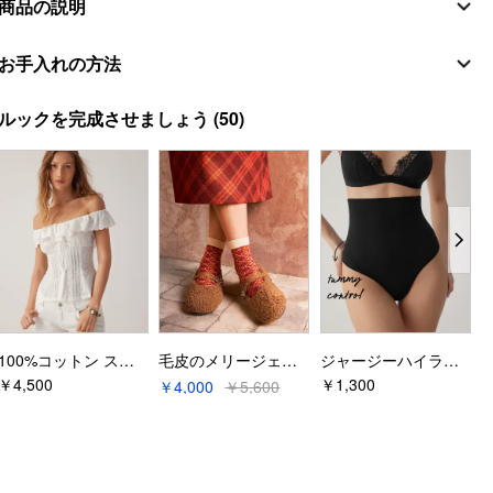
商品の説明
素材
お手入れの方法
貝殻
洗濯指示
ルックを完成させましょう
(50)
組成
:
49% Lyocell 38% ビスコース 9% ポリアミド 4% リネン
洗濯機で水洗い
スタイルの詳細
アイロン温度：低温
フィットタイプ: レギュラー
ウエストライン: 中間の高さ
低温でドラム乾燥
裏地: 裏地なし
漂白剤不可
丈: ショート
ドライクリーニング可
ポケット付き: そうです
デザイン情報
100%コットン スクエアネック シースルー エンブロイダリーレース ボタンブラウス
毛皮のメリージェーン
ジャージーハイライズソリッドシェイプウェア
シーン: デイリーカジュアル
￥4,500
￥1,300
￥
￥4,000
￥5,600
パターンタイプ: アステカ
衣類のディテール: ポケット, ドローストリング, ウェストゴム, 刺繍