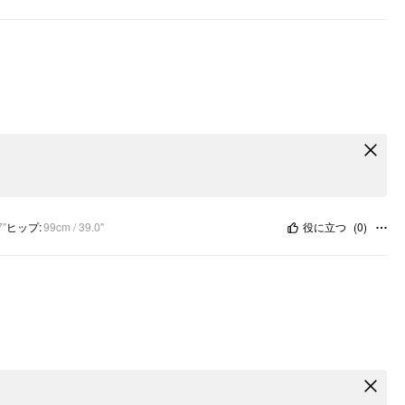
7"
ヒップ
:
99cm / 39.0"
役に立つ
(
0
)