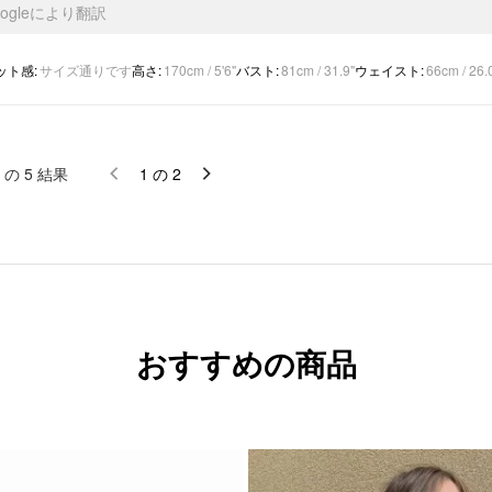
oogleにより翻訳
ット感
:
サイズ通りです
高さ
:
170cm / 5'6"
バスト
:
81cm / 31.9"
ウェイスト
:
66cm / 26.
の
5
結果
1
の
2
おすすめの商品