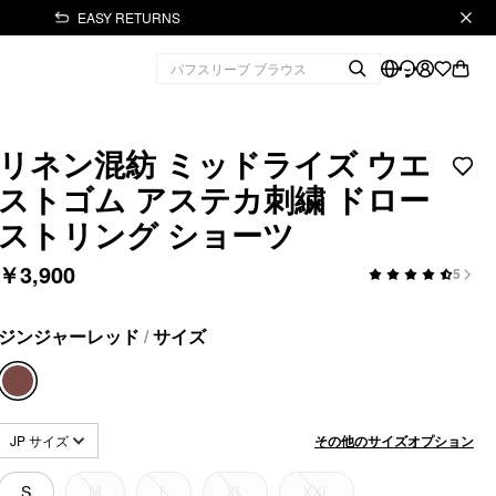
EASY RETURNS
リネン混紡 ミッドライズ ウエ
ストゴム アステカ刺繍 ドロー
ストリング ショーツ
￥3,900
5
ジンジャーレッド
/
サイズ
その他のサイズオプション
JP サイズ
S
M
L
XL
XXL