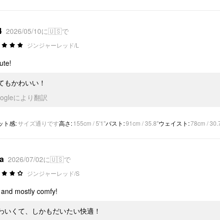
4
2026/05/10に🇺🇸で
ジンジャーレッド/L
ute!
てもかわいい！
oogleにより翻訳
ット感
:
サイズ通りです
高さ
:
155cm / 5'1"
バスト
:
91cm / 35.8"
ウェイスト
:
78cm / 30.
*a
2026/07/02に🇺🇸で
ジンジャーレッド/S
 and mostly comfy!
わいくて、しかもだいたい快適！