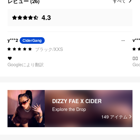
レビュー (26)
すべて
4.3
y***2
v**
CiderGang
ブラック/XXS
❤
❤️‍🔥
Googleにより翻訳
Go
DIZZY FAE X CIDER
Explore the Drop
149
アイテム