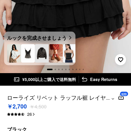
ルックを完成させましょう
¥5,000以上ご購入で送料無料
Easy Returns
$20
ローライズ リベット ラッフル裾 レイヤー
...
ド ミニ スコート
￥2,700
￥4,500
26
ブラック