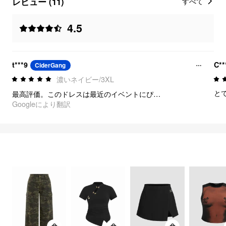
レビュー (11)
すべて
4.5
t***9
C**
CiderGang
濃いネイビー/3XL
と
最高評価。このドレスは最近のイベントにぴったりでした。
Googleにより翻訳
FEELING COOL
64
アイテム