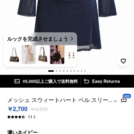
ルックを完成させましょう
¥5,000以上ご購入で送料無料
Easy Returns
$20
メッシュ スウィートハート ベル スリーブ
...
グリッター ルーシュ ミニ ドレス カーブ＆
￥2,700
￥4,500
プラス
11
濃いネイビー