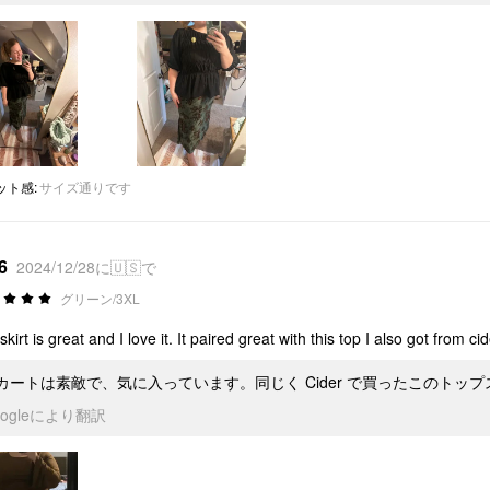
ット感
:
サイズ通りです
6
2024/12/28に🇺🇸で
グリーン/3XL
kirt is great and I love it. It paired great with this top I also got from cid
カートは素敵で、気に入っています。同じく Cider で買ったこのトッ
oogleにより翻訳