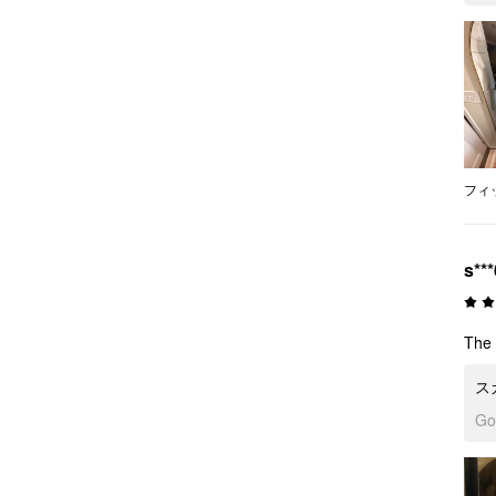
フィ
s***
The s
ス
G