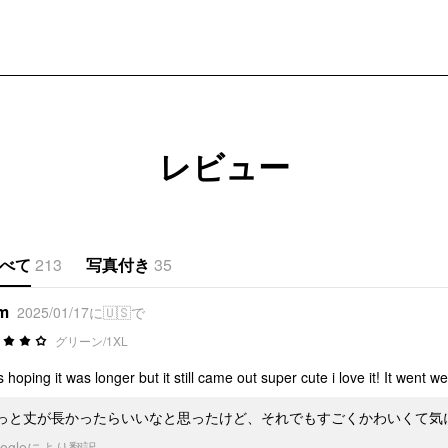
レビュー
べて
213
写真付き
35
*m
2025/01/17に🇺🇸で
グリーン/1XL
s hoping it was longer but it still came out super cute i love it! It went we
っと丈が長かったらいいなと思ったけど、それでもすごくかわいくて気
oogleにより翻訳