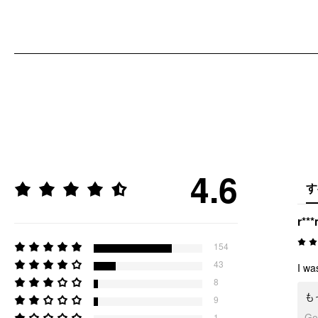
4.6
す
r**
154
43
I wa
8
も
9
G
1