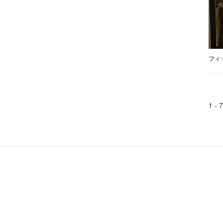
フィ
1 -
7