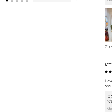
フィ
k***
I lo
one 
こ
で
G