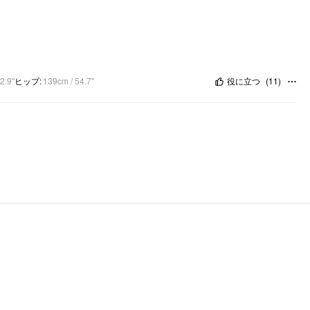
2.9"
ヒップ
:
139cm / 54.7"
役に立つ
(
11
)