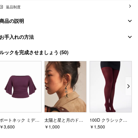
返品制度
商品の説明
素材
お手入れの方法
貝殻
アイロン温度：低温
ルックを完成させましょう
(50)
組成
:
90% ポリエステル 10% エラスタン
漂白剤不可
補助布
組成
:
100% ポリエステル
低温でドラム乾燥
スタイルの詳細
洗濯機で水洗い
フィットタイプ: レギュラー
ウエストライン: 中間の高さ
裏地: 裏地なし
丈: ロング
ボートネック ミディ丈 ベルスリーブ シャーリングTシャツ カーブ＆プラス
太陽と星と月のドロップピアス
100D クラシックタイツ カーブ&プラス
ポケット付き: 無
￥3,600
￥1,000
￥1,500
￥
デザイン情報