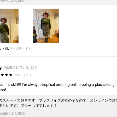
ット感
:
サイズ通りです
y
2025/01/03に🇺🇸で
グリーン/3XL
ved this skirt!!! I’m always skeptical ordering online being a plus sized girl
too!
のスカート大好きです！プラスサイズの女の子なので、オンラインで注
美しいです。ブルーも注文します！
oogleにより翻訳