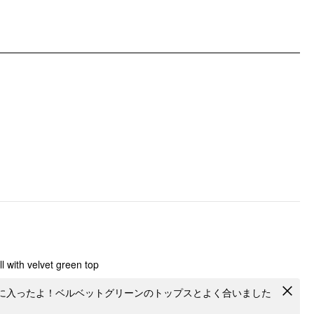
シーン: 休日
パターンタイプ: 日常会話程度
パターンディテール: フローラル
衣類のディテール: ルーシュ
ll with velvet green top
に入ったよ！ベルベットグリーンのトップスとよく合いました