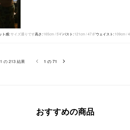
ット感
:
サイズ通りです
高さ
:
165cm / 5'4"
バスト
:
121cm / 47.6"
ウェイスト
:
109cm / 4
1
の
213
結果
1
の
71
おすすめの商品