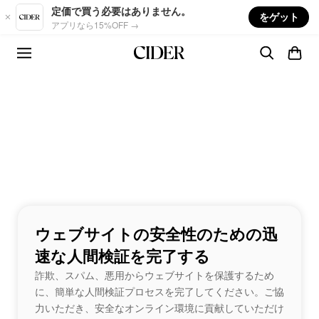
Skip to main content
定価で買う必要はありません。
をゲット
アプリなら15%OFF →
ウェブサイトの安全性のための迅
速な人間検証を完了する
詐欺、スパム、悪用からウェブサイトを保護するため
に、簡単な人間検証プロセスを完了してください。ご協
力いただき、安全なオンライン環境に貢献していただけ