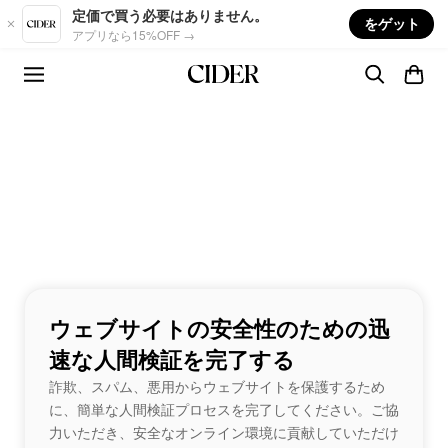
Skip to main content
定価で買う必要はありません。
をゲット
アプリなら15%OFF →
ウェブサイトの安全性のための迅
速な人間検証を完了する
詐欺、スパム、悪用からウェブサイトを保護するため
に、簡単な人間検証プロセスを完了してください。ご協
力いただき、安全なオンライン環境に貢献していただけ