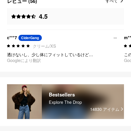
レビュー (56)
すべて
4.5
c***7
m*
CiderGang
クリーム/XS
透けないし、少し体にフィットしているけど、生地がいい！とても気に入っています。
こ
Googleにより翻訳
Go
Bestsellers
Explore The Drop
14830
アイテム