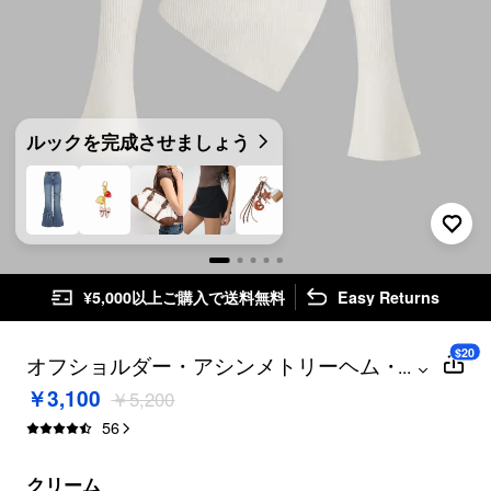
ルックを完成させましょう
¥5,000以上ご購入で送料無料
Easy Returns
$20
オフショルダー・アシンメトリーヘム・リ
...
ブ・セーター・トップス
￥3,100
￥5,200
56
クリーム