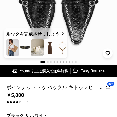
ルックを完成させましょう
¥5,000以上ご購入で送料無料
Easy Returns
$20
ポインテッドトゥ バックル キトゥンヒー
...
ル
￥5,800
5
ブラック & ホワイト