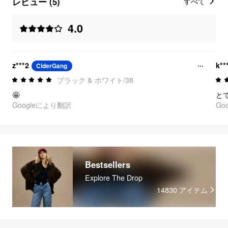
レビュー (5)
すべて
4.0
z***2
k**
CiderGang
ブラック & ホワイト/38
🤩
と
Googleにより翻訳
Go
Bestsellers
Explore The Drop
14830
アイテム