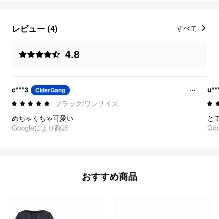
レビュー (4)
すべて
4.8
c***3
u**
CiderGang
ブラック/ワンサイズ
めちゃくちゃ可愛い
Googleにより翻訳
Go
おすすめ商品