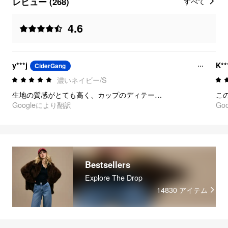
レビュー (268)
すべて
4.6
y***j
K**
CiderGang
濃いネイビー/S
生地の質感がとても高く、カップのディテールも実に柔らかいです
Googleにより翻訳
Go
Bestsellers
Explore The Drop
14830
アイテム