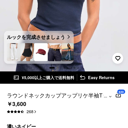
ルックを完成させましょう
¥5,000以上ご購入で送料無料
Easy Returns
$20
ラウンドネックカップアップリケ半袖Tシ
...
ャツ
￥3,600
268
濃いネイビー