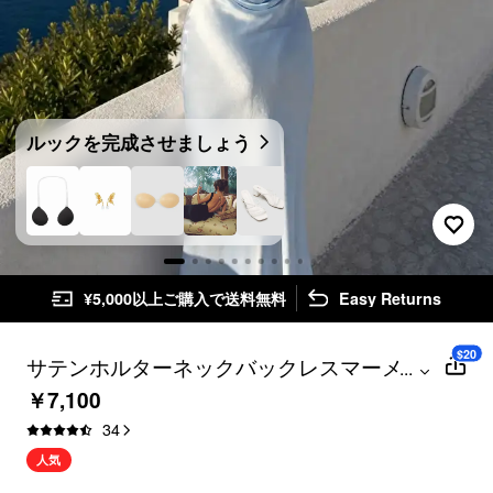
ルックを完成させましょう
¥5,000以上ご購入で送料無料
Easy Returns
$20
サテンホルターネックバックレスマーメイ
...
ドマキシマーメイドドレス
￥7,100
34
人気