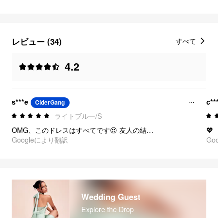
レビュー (34)
すべて
4.2
s***e
c**
CiderGang
ライトブルー/S
OMG、このドレスはすべてです😍 友人の結婚式で、まさに女神になった気分にさせてくれました。背中のカットはとてもセクシーなのに上品です。
💖
Googleにより翻訳
Go
Wedding Guest
Explore the Drop