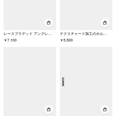
レースブラデッド アングレーズ風 スクエアネック フリルヘム Aライン ミニドレス
テクスチャード加工のホルターネック、レースインサート、リボン付きミッドライズロンパース
￥7,100
￥5,500