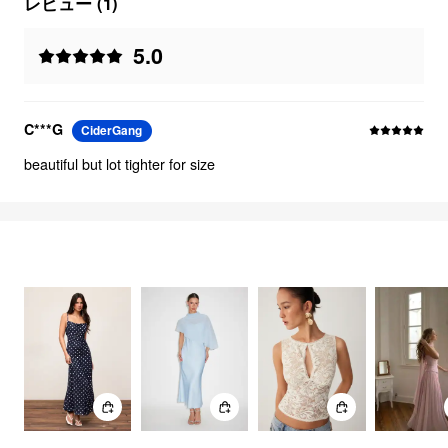
レビュー (1)
5.0
C***G
CiderGang
beautiful but lot tighter for size
FEELING ELEGANT
2724
アイテム