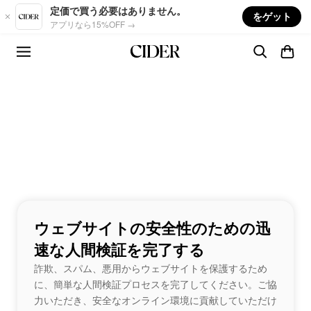
Skip to main content
定価で買う必要はありません。
をゲット
アプリなら15%OFF →
ウェブサイトの安全性のための迅
速な人間検証を完了する
詐欺、スパム、悪用からウェブサイトを保護するため
に、簡単な人間検証プロセスを完了してください。ご協
力いただき、安全なオンライン環境に貢献していただけ