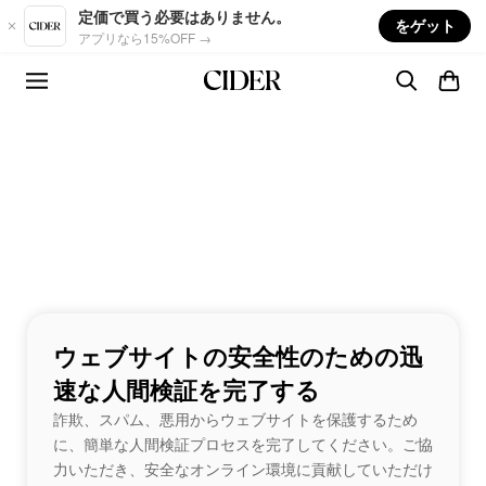
Skip to main content
定価で買う必要はありません。
をゲット
アプリなら15%OFF →
ウェブサイトの安全性のための迅
速な人間検証を完了する
詐欺、スパム、悪用からウェブサイトを保護するため
に、簡単な人間検証プロセスを完了してください。ご協
力いただき、安全なオンライン環境に貢献していただけ