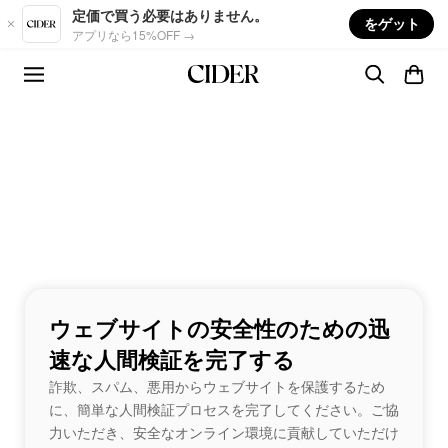
Skip to main content
定価で買う必要はありません。
をゲット
アプリなら15%OFF →
ウェブサイトの安全性のための迅
速な人間検証を完了する
詐欺、スパム、悪用からウェブサイトを保護するため
に、簡単な人間検証プロセスを完了してください。ご協
力いただき、安全なオンライン環境に貢献していただけ