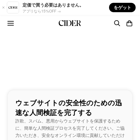
Skip to main content
定価で買う必要はありません。
をゲット
アプリなら15%OFF →
ウェブサイトの安全性のための迅
速な人間検証を完了する
詐欺、スパム、悪用からウェブサイトを保護するため
に、簡単な人間検証プロセスを完了してください。ご協
力いただき、安全なオンライン環境に貢献していただけ