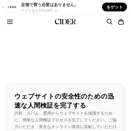
Skip to main content
定価で買う必要はありません。
をゲット
アプリなら15%OFF →
ウェブサイトの安全性のための迅
速な人間検証を完了する
詐欺、スパム、悪用からウェブサイトを保護するため
に、簡単な人間検証プロセスを完了してください。ご協
力いただき、安全なオンライン環境に貢献していただけ