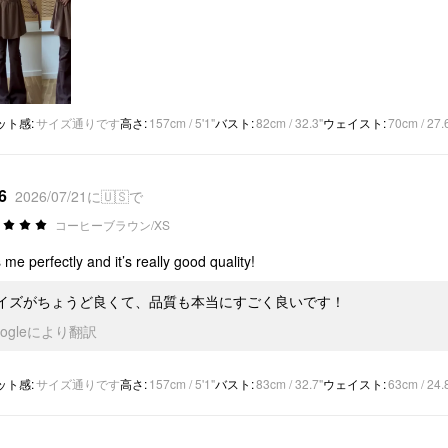
ット感
:
サイズ通りです
高さ
:
157cm / 5'1"
バスト
:
82cm / 32.3"
ウェイスト
:
70cm / 27.
6
2026/07/21に🇺🇸で
コーヒーブラウン/XS
ts me perfectly and it’s really good quality!
イズがちょうど良くて、品質も本当にすごく良いです！
oogleにより翻訳
ット感
:
サイズ通りです
高さ
:
157cm / 5'1"
バスト
:
83cm / 32.7"
ウェイスト
:
63cm / 24.