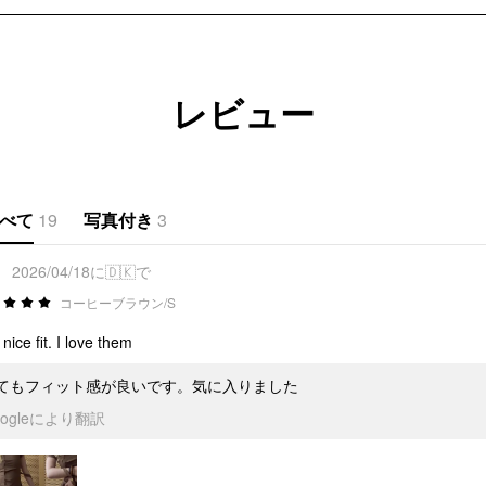
レビュー
べて
19
写真付き
3
*
2026/04/18に🇩🇰で
コーヒーブラウン/S
 nice fit. I love them
てもフィット感が良いです。気に入りました
oogleにより翻訳