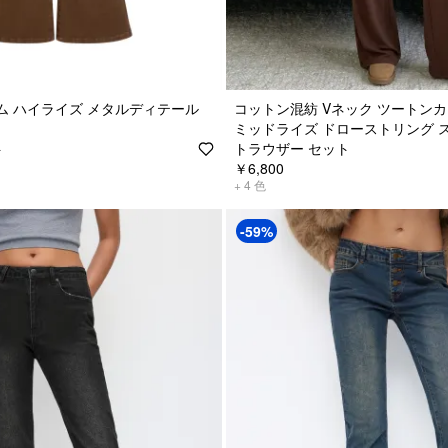
ム ハイライズ メタルディテール
コットン混紡 Vネック ツートン
ミッドライズ ドローストリング 
トラウザー セット
0
￥6,800
+
4
色
-59%