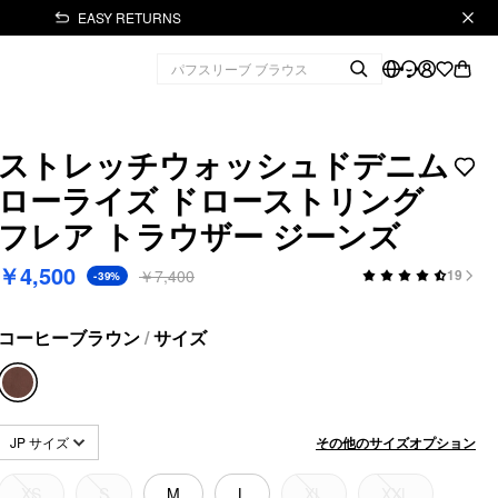
EASY RETURNS
ストレッチウォッシュドデニム
ローライズ ドローストリング
フレア トラウザー ジーンズ
￥4,500
￥7,400
19
-39%
コーヒーブラウン
/
サイズ
その他のサイズオプション
JP サイズ
XS
S
M
L
XL
XXL