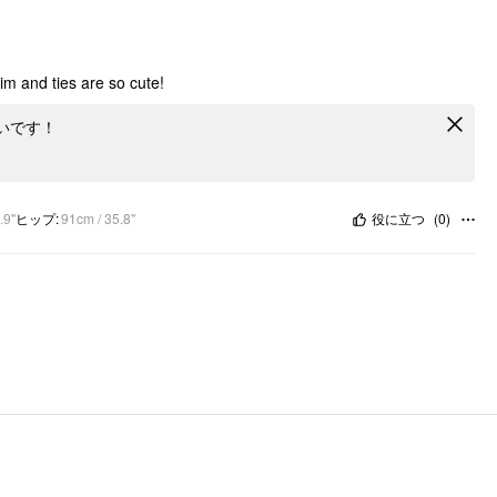
im and ties are so cute!
いです！
.9"
ヒップ
:
91cm / 35.8"
役に立つ
(
0
)