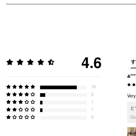
4.6
す
ል**
15
2
Very
1
と
1
G
0