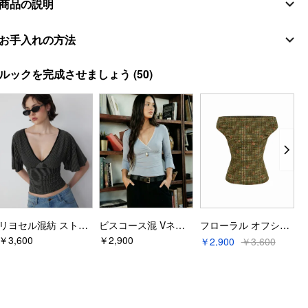
商品の説明
素材
お手入れの方法
貝殻
洗濯指示
ルックを完成させましょう
(50)
組成
:
97% コットン 3% エラスタン
洗濯機で水洗い
スタイルの詳細
漂白剤不可
フィットタイプ: レギュラー
ウエストライン: 低層
送風のみでドラム乾燥
パンツレッグスタイル: フレアパンツ
ドライクリーニング可
丈: ロング
アイロン温度：低温
ポケット付き: そうです
追加指示
デザイン情報
リヨセル混紡 ストライプ Vネック ケープスリーブ ドローストリングタイバック ギャザー トップス
ビスコース混 Vネック レースパネル 3/4ロングスリーブTシャツ
フローラル オフショルダーシャーリングブラウス
同系色のものと一緒に洗濯してください
シーン: デイリーカジュアル
￥3,600
￥2,900
￥
￥2,900
￥3,600
パターンタイプ: ソリッド
同系色と一緒に洗濯してください
衣類のディテール: ポケット, ドローストリング, レースアップ