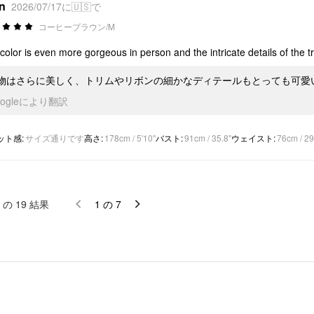
*n
2026/07/17に🇺🇸で
コーヒーブラウン/M
color is even more gorgeous in person and the intricate details of the tr
物はさらに美しく、トリムやリボンの細かなディテールもとっても可愛
oogleにより翻訳
ット感
:
サイズ通りです
高さ
:
178cm / 5'10"
バスト
:
91cm / 35.8"
ウェイスト
:
76cm / 29
の
19
結果
1
の
7