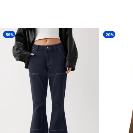
-59%
-20%