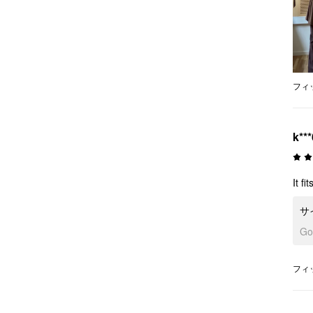
フィ
k***
It fi
サ
G
フィ