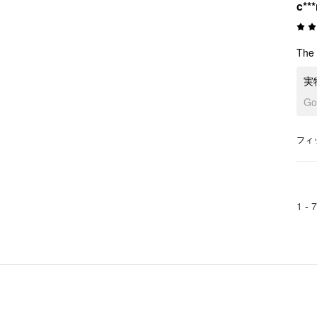
c**
The 
実
G
フィ
1 -
7